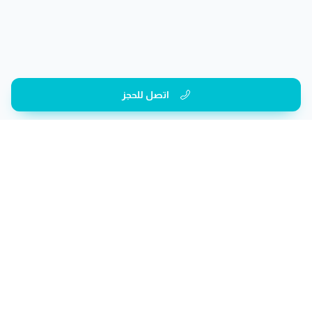
اتصل للحجز
الفئات
صالون رجال
صالون سيدات
منتجع صحي
صالون أطفال
عيادات تجميل
رياضة
علاج طبيعي
تنظيم حفلات