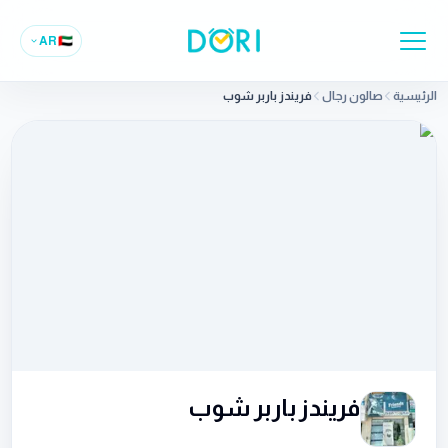
AR
🇦🇪
الرئيسية
صالون رجال
فريندز باربر شوب
فريندز باربر شوب