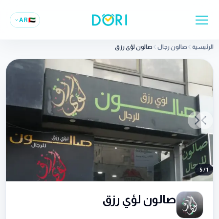
AR
🇦🇪
الرئيسية
صالون رجال
صالون لؤي رزق
Previous slide
Next slide
5
/
1
صالون لؤي رزق