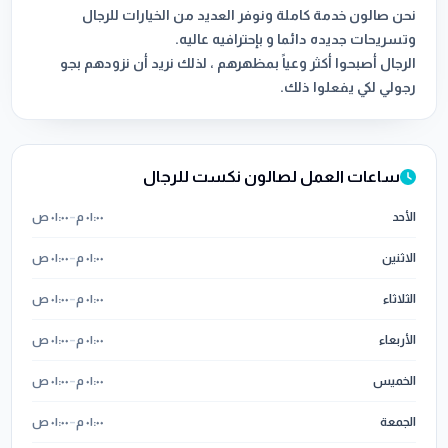
نحن صالون خدمة كاملة ونوفر العديد من الخيارات للرجال
الرجال أصبحوا أكثر وعياً بمظهرهم ، لذلك نريد أن نزودهم بجو
رجولي لكي يفعلوا ذلك.
ساعات العمل لصالون نكست للرجال
الأحد
٠١:٠٠ م
–
٠١:٠٠ ص
الاثنين
٠١:٠٠ م
–
٠١:٠٠ ص
الثلاثاء
٠١:٠٠ م
–
٠١:٠٠ ص
الأربعاء
٠١:٠٠ م
–
٠١:٠٠ ص
الخميس
٠١:٠٠ م
–
٠١:٠٠ ص
الجمعة
٠١:٠٠ م
–
٠١:٠٠ ص