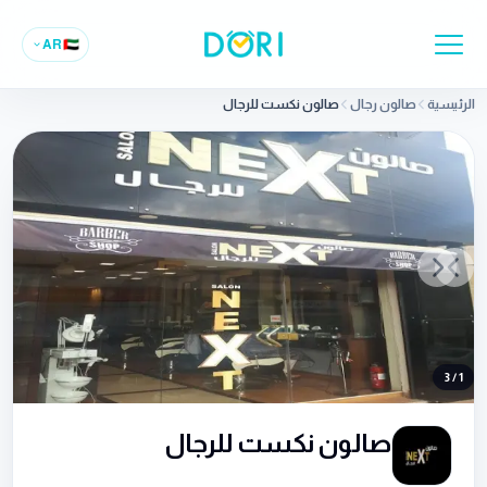
AR
🇦🇪
الرئيسية
صالون رجال
صالون نكست للرجال
Previous slide
Next slide
3
/
1
صالون نكست للرجال