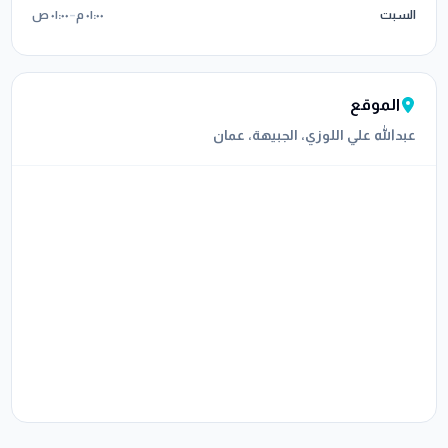
السبت
٠١:٠٠ م
–
٠١:٠٠ ص
الموقع
عبدالله علي اللوزي، الجبيهة، عمان