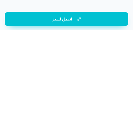
اتصل للحجز
الفئات
صالون رجال
صالون سيدات
منتجع صحي
صالون أطفال
عيادات تجميل
رياضة
علاج طبيعي
تنظيم حفلات
صور أشعة
مختبرات
دكتور
أسنان