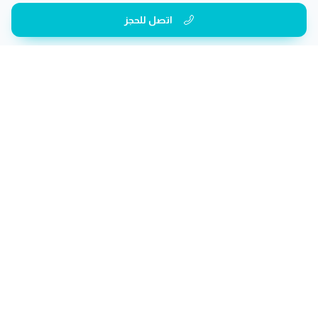
اتصل للحجز
الفئات
صالون رجال
صالون سيدات
منتجع صحي
صالون أطفال
عيادات تجميل
رياضة
علاج طبيعي
تنظيم حفلات
صور أشعة
مختبرات
دكتور
أسنان
????
عن الشركة