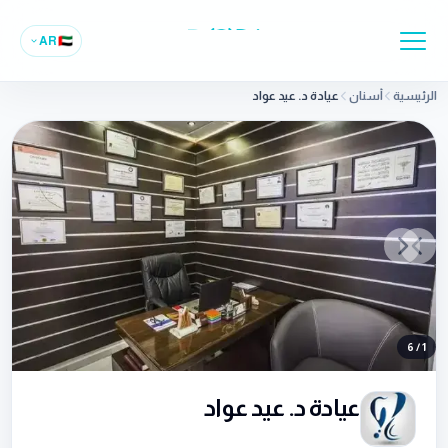
AR
🇦🇪
الرئيسية
أسنان
عيادة د. عيد عواد
Previous slide
Next slide
6
/
1
عيادة د. عيد عواد