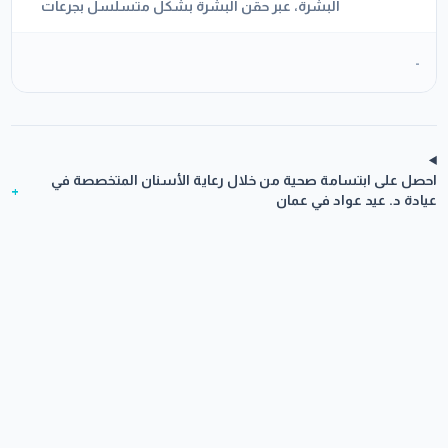
البشرة، عبر حقن البشرة بشكل متسلسل بجرعات
دقيقة جداً إلى الطبقة الوسطى من الجلد وذلك
بشكل موضعي في المنطقة المراد علاجها مباشرة
-
احصل على ابتسامة صحية من خلال رعاية الأسنان المتخصصة في
+
عيادة د. عيد عواد في عمان