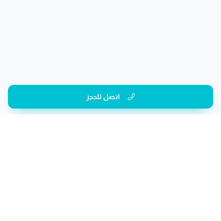
اتصل للحجز
الفئات
صالون رجال
صالون سيدات
منتجع صحي
صالون أطفال