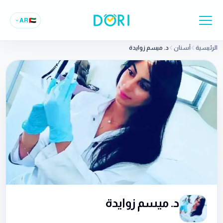
AR
🇦🇪
الرئيسية
أسنان
د. ميسم زوايدة
د. ميسم زوايدة