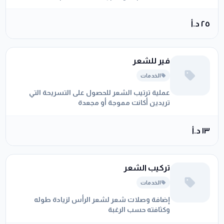
تتألف من إبر دقيقة جدا تشبه شكل الشفرة تحتوي
على صبغة تساعد في رسم كل شعرة على حدة عن
٢٥ د.أ
طريق خدش سطح الجلد بشكل رقيق جدا للحصول
على الشكل المرغوب للحواجب
فير للشعر
الخدمات
عملية ترتيب الشعر للحصول على التسريحة التي
تريدين أكانت مموجة أو مجعدة
١٣ د.أ
تركيب الشعر
الخدمات
إضافة وصلات شعر لشعر الرأس لزيادة طوله
وكثافته حسب الرغبة