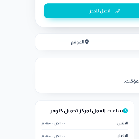
اتصل للحجز
الموقع
المؤقت.
ساعات العمل لمركز تجميل كلوفر
الاثنين
١١:٠٠ ص
–
٠٨:٠٠ م
الثلاثاء
١١:٠٠ ص
–
٠٨:٠٠ م