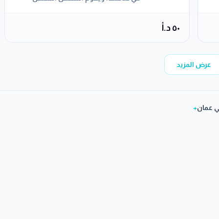
بتعريض الأظافر إلى الأشعة فوق
البنفسجية لمدة دقيقتين للوصول إلى
٥٠ د.أ
الشكل المرغوب للأظافر
عرض المزيد
ي عمان
+