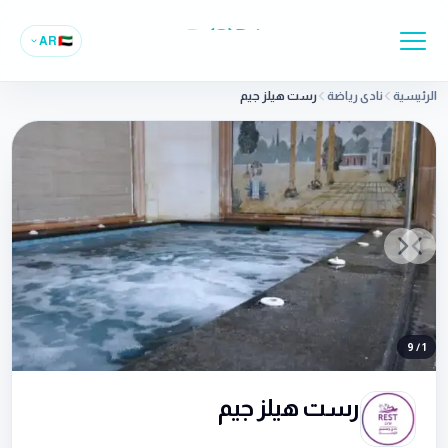
AR
🇦🇪
الرئيسية
نادي رياضة
رست هيلز جيم
Previous slide
Next slide
9
/
1
رست هيلز جيم