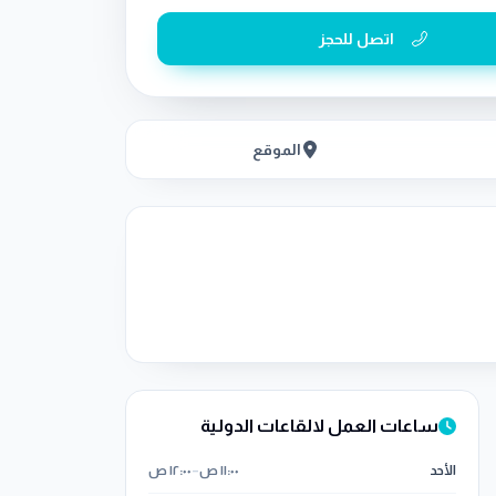
اتصل للحجز
الموقع
ساعات العمل لالقاعات الدولية
الأحد
١١:٠٠ ص
–
١٢:٠٠ ص